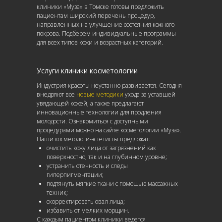
клиники «Муза» в Томске готовы предложить
пациентам широкий перечень процедур,
направленных на улучшение состояния кожного
покрова. Подберем индивидуальные программы
для всех типов кожи и возрастных категорий.
Услуги
клиники косметологии
Индустрия красоты неустанно развивается. Сегодня
внедряют все
новые методики
ухода за уставшей
увядающей кожей, а также предлагают
инновационные технологии для продления
молодости. Ознакомиться с доступными
процедурами можно на сайте косметологии
«Муза».
Наши косметологи-эстетисты предложат:
очистить кожу лица от загрязнений как
поверхностно, так и на глубинном уровне;
устранить отечность и следы
гиперпигментации;
подтянуть мягкие ткани с помощью массажных
техник;
скорректировать овал лица;
избавить от мелких морщин.
С каждым пациентом клиники ведется